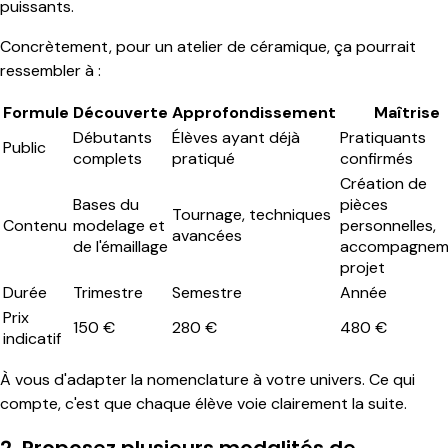
puissants.
Concrètement, pour un atelier de céramique, ça pourrait
ressembler à :
Formule
Découverte
Approfondissement
Maîtrise
Débutants
Élèves ayant déjà
Pratiquants
Public
complets
pratiqué
confirmés
Création de
Bases du
pièces
Tournage, techniques
Contenu
modelage et
personnelles,
avancées
de l'émaillage
accompagnem
projet
Durée
Trimestre
Semestre
Année
Prix
150 €
280 €
480 €
indicatif
À vous d'adapter la nomenclature à votre univers. Ce qui
compte, c'est que chaque élève voie clairement la suite.
2. Proposez plusieurs modalités de